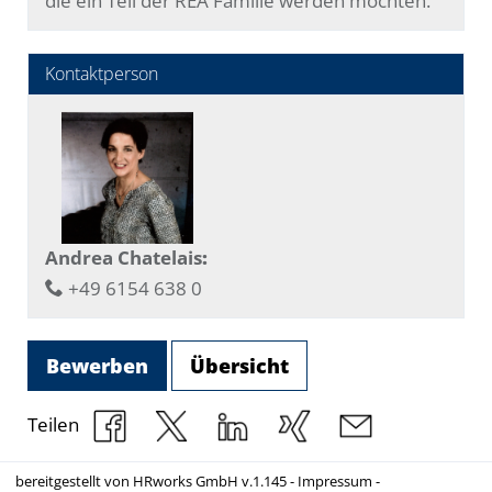
die ein Teil der REA Familie werden möchten.
Kontaktperson
Andrea Chatelais
:
+49 6154 638 0
Bewerben
Übersicht
Teilen
bereitgestellt von
HRworks GmbH
v.1.145 -
Impressum
-