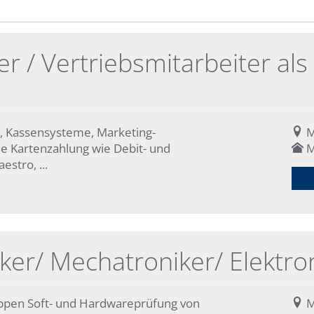
r / Vertriebsmitarbeiter al
s, Kassensysteme, Marketing-
M
e Kartenzahlung wie Debit- und
M
stro, ...
er/ Mechatroniker/ Elektro
ppen Soft- und Hardwareprüfung von
M