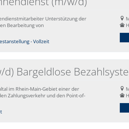
innendienst (m/w/d)
endienstmitarbeiter Unterstützung der
M
gen Bearbeitung von
H
stanstellung - Vollzeit
/d) Bargeldlose Bezahlsyst
ltal im Rhein-Main-Gebiet einer der
M
en Zahlungsverkehr und den Point-of-
H
t